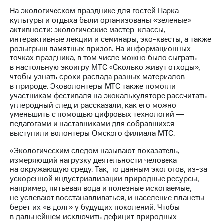
акционерам
На экологическом празднике для гостей Парка
Документы
культуры и отдыха были организованы «зеленые»
ПАО
активности: экологические мастер-классы,
"МТС"
интерактивные лекции и семинары, эко-квесты, а также
Собрания
розыгрыш памятных призов. На информационных
акционеров
точках праздника, в том числе можно было сыграть
Личный
в настольную экоигру МТС «Сколько живут отходы»,
кабинет
чтобы узнать сроки распада разных материалов
акционера
в природе. Эковолонтеры МТС также помогли
Акционерный
участникам фестиваля на экокалькуляторе рассчитать
капитал
углеродный след и рассказали, как его можно
Контроль
уменьшить с помощью цифровых технологий ―
и
педагогами и наставниками для собравшихся
аудит
выступили волонтеры Омского филиала МТС.
Рынок
акций
«Экологическим следом называют показатель,
измеряющий нагрузку деятельности человека
Описание
на окружающую среду. Так, по данным экологов, из-за
Программа
ускоренной индустриализации природные ресурсы,
приобретения
например, питьевая вода и полезные ископаемые,
Порядок
не успевают восстанавливаться, и население планеты
выкупа
берет их «в долг» у будущих поколений. Чтобы
акций
в дальнейшем исключить дефицит природных
Дивиденды