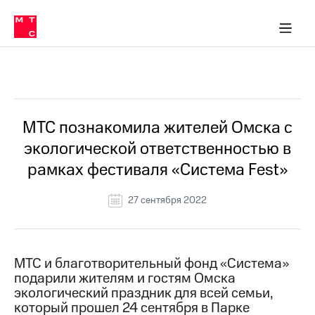
О
сторам и акционерам
Комплаенс и деловая этика
Устойчивое развитие
Медиа-центр
О МТС
О МТС
На главную
компании
О
компании
Стратегия
Стратегия
Все Новости
Карьера
в МТС
Карьера
в МТС
Пресс-
МТС познакомила жителей Омска с
релизы
История
экологической ответственностью в
компании
МТС
рамках фестиваля «Система Fest»
о технологиях
Правовая
информация
27 сентября 2022
Контакты
Медиа-центр
Пресс-
МТС и благотворительный фонд «Система»
релизы
подарили жителям и гостям Омска
экологический праздник для всей семьи,
МТС
который прошел 24 сентября в Парке
о технологиях