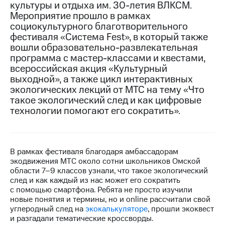
культуры и отдыха им.
30-летия
ВЛКСМ.
Мероприятие прошло в рамках
Достижения
социокультурного благотворительного
Интервью
фестиваля «Система Fest», в который также
вошли образовательно-развлекательная
Финансовая
программа с мастер-классами и квестами,
отчетность
всероссийская акция «Культурный
выходной», а также цикл интерактивных
Контакты
экологических лекций от МТС на тему «Что
такое экологический след и как цифровые
Новости
технологии помогают его сократить».
в
регионе
м и акционерам
Корпоративное
В рамках фестиваля благодаря амбассадорам
управление
экодвижения МТС около сотни школьников Омской
области
7–9
классов узнали, что такое экологический
Корпоративный
след и как каждый из нас может его сократить
секретарь
с помощью смартфона. Ребята не просто изучили
Раскрытие
новые понятия и термины, но и online рассчитали свой
информации
углеродный след на
экокалькуляторе
, прошли экоквест
Информация
и разгадали тематические кроссворды.