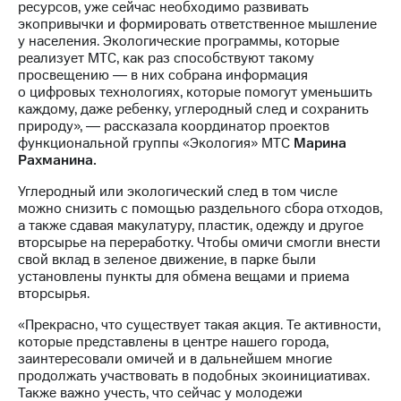
ресурсов, уже сейчас необходимо развивать
Рынок
экопривычки и формировать ответственное мышление
облигаций
у населения. Экологические программы, которые
реализует МТС, как раз способствуют такому
Описание
просвещению ― в них собрана информация
Еврооблигации-2023
о цифровых технологиях, которые помогут уменьшить
Уведомление
каждому, даже ребенку, углеродный след и сохранить
о
природу», ― рассказала координатор проектов
погашении
функциональной группы «Экология» МТС
Марина
именных
Рахманина.
облигаций
Другое
Углеродный или экологический след в том числе
можно снизить с помощью раздельного сбора отходов,
Регистратор
а также сдавая макулатуру, пластик, одежду и другое
Реквизиты
вторсырье на переработку. Чтобы омичи смогли внести
Контакты
свой вклад в зеленое движение, в парке были
йчивое развитие
установлены пункты для обмена вещами и приема
и деловая этика
вторсырья.
На главную
«Прекрасно, что существует такая акция. Те активности,
которые представлены в центре нашего города,
заинтересовали омичей и в дальнейшем многие
продолжать участвовать в подобных экоинициативах.
Также важно учесть, что сейчас у молодежи