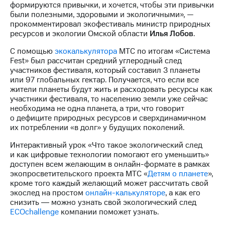
формируются привычки, и хочется, чтобы эти привычки
были полезными, здоровыми и экологичными», —
прокомментировал экофестиваль министр природных
ресурсов и экологии Омской области
Илья Лобов
.
С помощью
экокалькулятора
МТС по итогам «Система
Fest» был рассчитан средний углеродный след
участников фестиваля, который составил 3 планеты
или 97 глобальных гектар. Получается, что если все
жители планеты будут жить и расходовать ресурсы как
участники фестиваля, то населению земли уже сейчас
необходима не одна планета, а три, что говорит
о дефиците природных ресурсов и сверхдинамичном
их потреблении «в долг» у будущих поколений.
Интерактивный урок «Что такое экологический след
и как цифровые технологии помогают его уменьшить»
доступен всем желающим в онлайн-формате в рамках
экопросветительского проекта МТС «
Детям о планете
»,
кроме того каждый желающий может рассчитать свой
экослед на простом
онлайн-калькуляторе
, а как его
снизить ― можно узнать свой экологический след
ECOchallenge
компании поможет узнать.