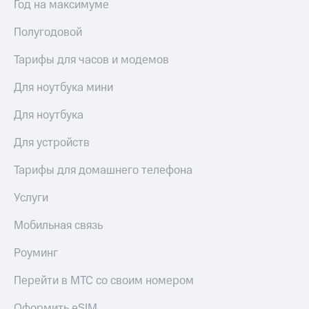
висы и подписки
Год на максимуме
Сертификаты
МТС
безопасности
Premium
Полугодовой
Всё
Подписка
под
Тарифы для часов и модемов
на гигабайты
рукой
интернета,
Для ноутбука мини
в Мой МТС
фильмы,
музыка
Для ноутбука
Посмотрите,
и многое
что
другое
Для устройств
полезного
Семейная
есть
группа
в нашем
Тарифы для домашнего телефона
приложении
Скидка
Услуги
на тарифы,
КИОН
общие
подписки
Мобильная связь
КИОН
и услуги,
Музыка
доступ
Роуминг
к геолокации
КИОН
Кино,
Перейти в МТС со своим номером
Строки
музыка,
книги
Оформить eSIM