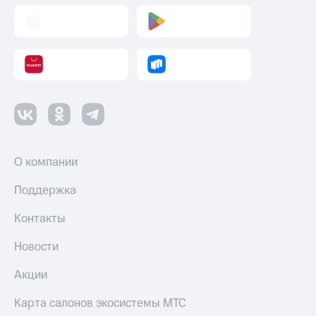
Пополнить
номер
другого
оператора
Оплата
интернета
и
ТВ
Переводы
с
О компании
телефона
на карту
Поддержка
МТС Pay
Контакты
Оплата
Новости
по QR-
коду
Акции
за границей
Карта салонов экосистемы МТС
тернет-магазин