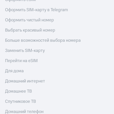
Live
и не
только
Оформить SIM-карту в Telegram
Гудок
Безопасность
Оформить чистый номер
Мой
МТС
Финансы
Выбрать красивый номер
Все
Детям
приложения
Больше возможностей выбора номера
и родителям
Инвестиции
Заменить SIM-карту
Здоровье
и фитнес
Получайте
Перейти на eSIM
доход
Приложения
онлайн
от МТС
Для дома
Страхование
Акции
Домашний интернет
Покупка
полисов
Приложения
Домашнее ТВ
онлайн
КИОН
Скидка 30%
Спутниковое ТВ
на связь
КИОН
Музыка
Домашний телефон
С картой