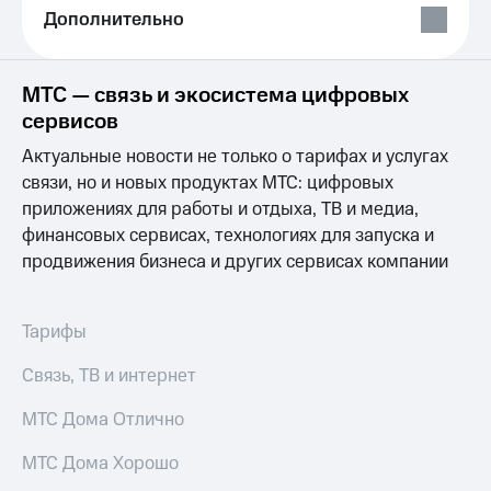
Выбрать
ТВ и телефон
Дополнительно
красивый
для дома
номер
Услуги
Заменить
МТС — связь и экосистема цифровых
SIM-
Личный
сервисов
карту
кабинет
интернета
Актуальные новости не только о тарифах и услугах
Перейти
и
связи, но и новых продуктах МТС: цифровых
на
ТВ
приложениях для работы и отдыха, ТВ и медиа,
eSIM
Личный
финансовых сервисах, технологиях для запуска и
кабинет
Для дома
спутникового
продвижения бизнеса и других сервисах компании
Выберите
ТВ
и подключите
Скачать
ТВ
приложение
Тарифы
с выгодным
Мой
тарифом
МТС
Связь, ТВ и интернет
Акции
Тарифы
МТС Дома Отлично
Интернет,
ТВ и телефон
Видеонаблюдение
МТС Дома Хорошо
для дома
для дома