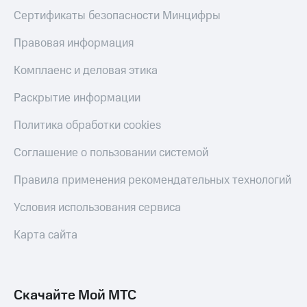
Скидка 30%
с карты
Сертификаты безопасности Минцифры
на связь
МТС Деньги
Правовая информация
С картой
Обзоры
МТС
товаров
Комплаенс и деловая этика
Деньги
МТС
Скидки
Раскрытие информации
Накопления
до 40%
на смартфоны
Откладывайте
Политика обработки cookies
деньги
при
и получайте
Соглашение о пользовании системой
покупке
доход 15%
со связью
Платежи
Правила применения рекомендательных технологий
МТС
и
переводы
Условия использования сервиса
Пополнить
Карта сайта
номер
МТС
Настройки
автоплатежа
Скачайте Мой МТС