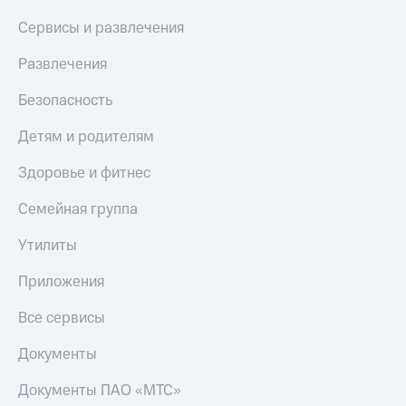
МТС
КИОН
Сервисы и развлечения
Деньги
Строки
МТС
Развлечения
Накопления
Live
Откладывайте
Безопасность
Гудок
деньги
и получайте
Детям и родителям
Мой
доход 15%
МТС
Акции
Здоровье и фитнес
Условия
Все
пополнения
приложения
Семейная группа
Финансы
Скидка
Инвестиции
Утилиты
30%
на связь
Получайте
Приложения
доход
онлайн
Тарифы
Все сервисы
Страхование
RED,
РИИЛ
Документы
Покупка
и МТС Супер
полисов
дешевле
Документы ПАО «МТС»
онлайн
при оплате