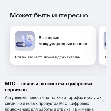
Выбрать
ТВ и телефон
красивый
для дома
номер
Может быть интересно
Услуги
Заменить
SIM-
Личный
карту
кабинет
интернета
Выгодные
Перейти
и
на
международные звонки
ТВ
eSIM
Личный
кабинет
Для тех, кто часто звонит в другие страны
Низк
Для дома
спутникового
Выберите
ТВ
и подключите
Скачать
ТВ
приложение
с выгодным
Мой
тарифом
МТС
МТС — связь и экосистема цифровых
Акции
сервисов
Тарифы
Интернет,
Актуальные новости не только о тарифах и услугах
ТВ и телефон
Видеонаблюдение
связи, но и новых продуктах МТС: цифровых
для дома
для дома
приложениях для работы и отдыха, ТВ и медиа,