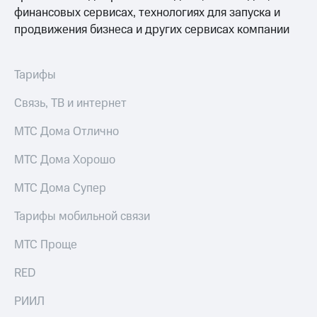
Услуги
финансовых сервисах, технологиях для запуска и
149 ₽/
мес
продвижения бизнеса и других сервисах компании
Акции
МТС
Домашний
Premium
Тарифы
интернет
Подписка
Связь, ТВ и интернет
Домашнее
на гигабайты
ТВ
интернета,
МТС Дома Отлично
фильмы,
Спутниковое
музыка
ТВ
МТС Дома Хорошо
и многое
другое
Домашний
МТС Дома Супер
Семейная
телефон
группа
Тарифы мобильной связи
Перейти
Скидка
в МТС
на тарифы,
МТС Проще
со своим
общие
номером
подписки
RED
и услуги,
Поддержка
доступ
РИИЛ
к геолокации