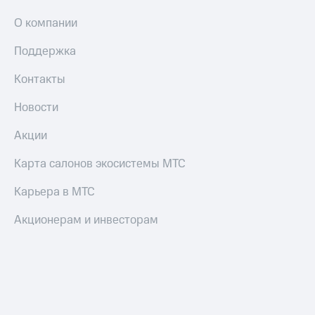
Смартфоны
О компании
Наушники
и
Поддержка
колонки
Контакты
Умные
часы
Новости
и
трекеры
Акции
Умный
Карта салонов экосистемы МТС
дом
Карьера в МТС
Планшеты
Акционерам и инвесторам
Акции
и
скидки
Все
товары