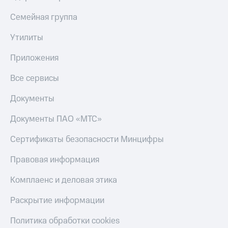
Скидка 30%
с карты
на связь
МТС Деньги
Семейная группа
С картой
Обзоры
Утилиты
МТС
товаров
Деньги
Приложения
МТС
Скидки
Накопления
до 40%
Все сервисы
на смартфоны
Откладывайте
Документы
деньги
при
и получайте
покупке
Документы ПАО «МТС»
доход 15%
со связью
Платежи
МТС
Сертификаты безопасности Минцифры
и
переводы
Правовая информация
Пополнить
номер
Комплаенс и деловая этика
МТС
Раскрытие информации
Настройки
автоплатежа
Политика обработки cookies