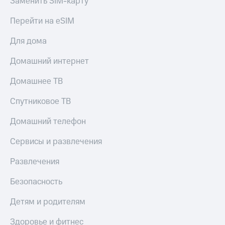
Заменить SIM-карту
МТС
КИОН
Деньги
Строки
Перейти на eSIM
МТС
Накопления
Live
Для дома
Откладывайте
Гудок
Домашний интернет
деньги
и получайте
Мой
Домашнее ТВ
доход 15%
МТС
Акции
Спутниковое ТВ
Условия
Все
пополнения
приложения
Домашний телефон
Финансы
Скидка
Инвестиции
Сервисы и развлечения
30%
на связь
Получайте
Развлечения
доход
онлайн
Тарифы
Безопасность
Страхование
RED,
РИИЛ
Покупка
и МТС Супер
Детям и родителям
полисов
дешевле
онлайн
при оплате
Здоровье и фитнес