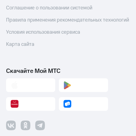
Пополнить
Соглашение о пользовании системой
номер
другого
Правила применения рекомендательных технологий
оператора
Условия использования сервиса
Оплата
интернета
Карта сайта
и
ТВ
Переводы
с
Скачайте Мой МТС
телефона
на карту
МТС Pay
Оплата
по QR-
коду
за границей
тернет-магазин