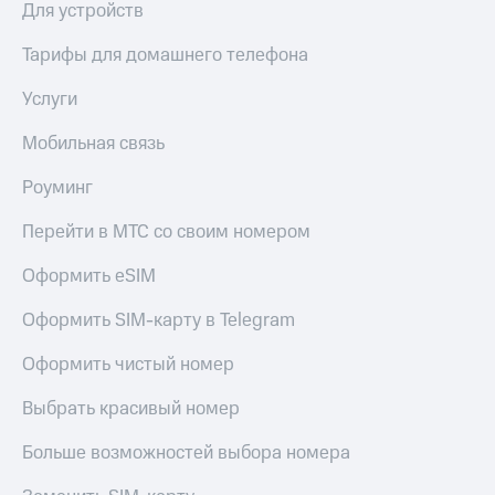
Live
Для устройств
и не
только
Гудок
Тарифы для домашнего телефона
Безопасность
Мой
Услуги
МТС
Финансы
Мобильная связь
Все
Детям
приложения
и родителям
Роуминг
Инвестиции
Здоровье
Перейти в МТС со своим номером
и фитнес
Получайте
Оформить eSIM
доход
Приложения
онлайн
от МТС
Оформить SIM-карту в Telegram
Страхование
Акции
Покупка
Оформить чистый номер
полисов
Приложения
онлайн
Выбрать красивый номер
КИОН
Скидка 30%
на связь
Больше возможностей выбора номера
КИОН
Музыка
С картой