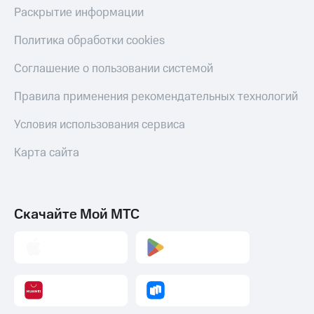
Скидка 30%
с карты
Раскрытие информации
на связь
МТС Деньги
Политика обработки cookies
С картой
Обзоры
МТС
товаров
Соглашение о пользовании системой
Деньги
МТС
Скидки
Правила применения рекомендательных технологий
Накопления
до 40%
на смартфоны
Условия использования сервиса
Откладывайте
деньги
при
Карта сайта
и получайте
покупке
доход 15%
со связью
Платежи
МТС
и
переводы
Скачайте Мой МТС
Пополнить
номер
МТС
Настройки
автоплатежа