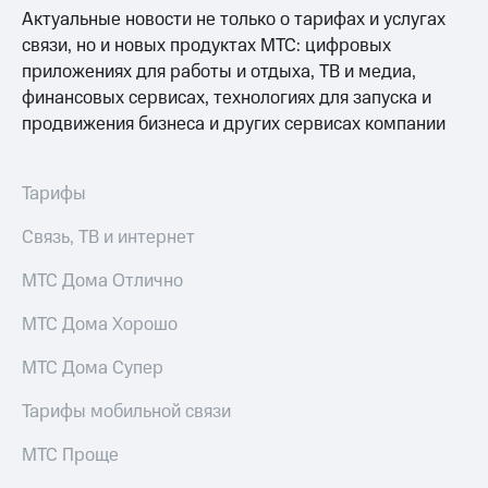
Выбрать
ТВ и телефон
Актуальные новости не только о тарифах и услугах
красивый
для дома
связи, но и новых продуктах МТС: цифровых
номер
Услуги
приложениях для работы и отдыха, ТВ и медиа,
Заменить
финансовых сервисах, технологиях для запуска и
SIM-
Личный
продвижения бизнеса и других сервисах компании
карту
кабинет
интернета
Перейти
и
на
ТВ
Тарифы
eSIM
Личный
кабинет
Связь, ТВ и интернет
Для дома
спутникового
Выберите
ТВ
МТС Дома Отлично
и подключите
Скачать
ТВ
приложение
МТС Дома Хорошо
с выгодным
Мой
тарифом
МТС
МТС Дома Супер
Акции
Тарифы
Тарифы мобильной связи
Интернет,
ТВ и телефон
Видеонаблюдение
МТС Проще
для дома
для дома