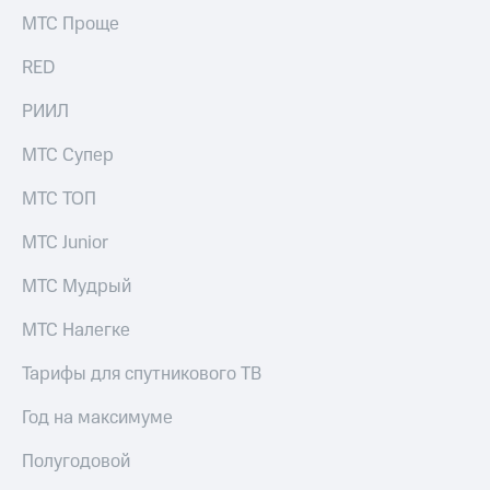
Рынок
МТС Проще
облигаций
RED
Описание
Еврооблигации-2023
РИИЛ
Уведомление
о
МТС Супер
погашении
именных
МТС ТОП
облигаций
Другое
МТС Junior
Регистратор
Реквизиты
МТС Мудрый
Контакты
йчивое развитие
МТС Налегке
и деловая этика
На главную
Тарифы для спутникового ТВ
Год на максимуме
Полугодовой