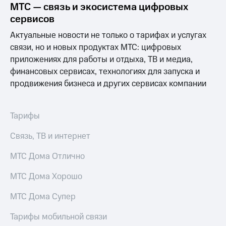
акционерам
МТС — связь и экосистема цифровых
Документы
сервисов
ПАО
"МТС"
Актуальные новости не только о тарифах и услугах
Собрания
связи, но и новых продуктах МТС: цифровых
акционеров
приложениях для работы и отдыха, ТВ и медиа,
Личный
кабинет
финансовых сервисах, технологиях для запуска и
акционера
продвижения бизнеса и других сервисах компании
Акционерный
капитал
Контроль
Тарифы
и
аудит
Связь, ТВ и интернет
Рынок
акций
МТС Дома Отлично
Описание
Программа
МТС Дома Хорошо
приобретения
Порядок
МТС Дома Супер
выкупа
акций
Тарифы мобильной связи
Дивиденды