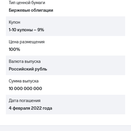
Тип ценной бумаги
Достижения
Биржевые облигации
Интервью
Купон
1-10 купоны – 9%
Финансовая
отчетность
Цена размещения
Контакты
100%
Новости
Валюта выпуска
в
Российский рубль
регионе
Сумма выпуска
м и акционерам
Корпоративное
10 000 000 000
управление
Дата погашения
Корпоративный
4 февраля 2022 года
секретарь
Раскрытие
информации
Информация