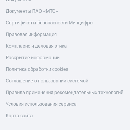
Скидка 30%
с карты
на связь
МТС Деньги
Документы ПАО «МТС»
С картой
Обзоры
Сертификаты безопасности Минцифры
МТС
товаров
Деньги
Правовая информация
МТС
Скидки
Накопления
до 40%
Комплаенс и деловая этика
на смартфоны
Откладывайте
Раскрытие информации
деньги
при
и получайте
покупке
доход 15%
Политика обработки cookies
со связью
Платежи
МТС
и
Соглашение о пользовании системой
переводы
Правила применения рекомендательных технологий
Пополнить
номер
Условия использования сервиса
МТС
Карта сайта
Настройки
автоплатежа