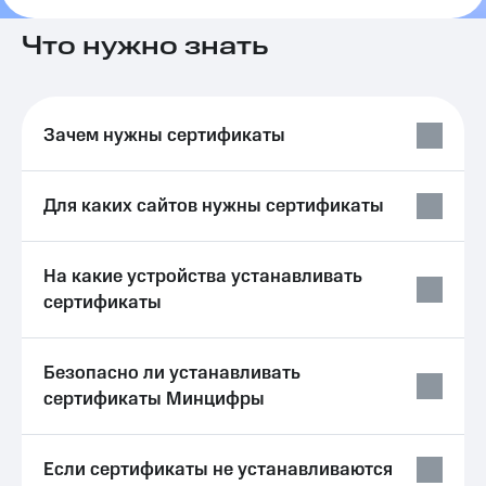
на связь
Что нужно знать
Роуминг
Тарифы
RED,
Семейная
РИИЛ
группа
и МТС
Зачем нужны сертификаты
Супер
Заказать
дешевле
SIM-
при
карту
оплате
Для каких сайтов нужны сертификаты
с карты
Оформить
МТС
eSIM
Деньги
На какие устройства устанавливать
сертификаты
SIM-
Выберите
карта
и подключите
для
ТВ
иностранцев
с выгодным
Безопасно ли устанавливать
тарифом
сертификаты Минцифры
Оформить
чистый
Тарифы
номер
Если сертификаты не устанавливаются
Интернет,