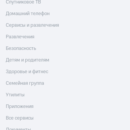
Спутниковое ТВ
МТС
КИОН
Деньги
Строки
Домашний телефон
МТС
Накопления
Live
Сервисы и развлечения
Откладывайте
Гудок
Развлечения
деньги
и получайте
Мой
доход 15%
Безопасность
МТС
Акции
Условия
Детям и родителям
Все
пополнения
приложения
Здоровье и фитнес
Финансы
Скидка
Инвестиции
30%
Семейная группа
на связь
Получайте
доход
Утилиты
онлайн
Тарифы
Страхование
RED,
Приложения
РИИЛ
Покупка
и МТС Супер
Все сервисы
полисов
дешевле
онлайн
при оплате
Документы