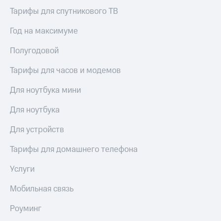
висы и подписки
Сертификаты
МТС
Тарифы для спутникового ТВ
безопасности
Premium
Год на максимуме
Всё
Подписка
под
на гигабайты
Полугодовой
рукой
интернета,
в Мой МТС
фильмы,
Тарифы для часов и модемов
музыка
Посмотрите,
и многое
Для ноутбука мини
что
другое
полезного
Семейная
Для ноутбука
есть
группа
в нашем
Для устройств
приложении
Скидка
на тарифы,
КИОН
Тарифы для домашнего телефона
общие
подписки
КИОН
Услуги
и услуги,
Музыка
доступ
Мобильная связь
к геолокации
КИОН
Кино,
Строки
музыка,
Роуминг
книги