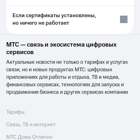
Выбрать
ТВ и телефон
красивый
для дома
номер
Если сертификаты установлены,
Услуги
но ничего не работает
Заменить
SIM-
Личный
карту
кабинет
интернета
МТС — связь и экосистема цифровых
Перейти
и
сервисов
на
ТВ
eSIM
Личный
Актуальные новости не только о тарифах и услугах
кабинет
связи, но и новых продуктах МТС: цифровых
Для дома
спутникового
приложениях для работы и отдыха, ТВ и медиа,
Выберите
ТВ
финансовых сервисах, технологиях для запуска и
и подключите
Скачать
ТВ
приложение
продвижения бизнеса и других сервисах компании
с выгодным
Мой
тарифом
МТС
Акции
Тарифы
Тарифы
Интернет,
Связь, ТВ и интернет
ТВ и телефон
Видеонаблюдение
для дома
для дома
МТС Дома Отлично