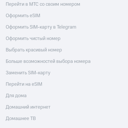
Live
и не
Перейти в МТС со своим номером
только
Гудок
Оформить eSIM
Безопасность
Мой
Оформить SIM-карту в Telegram
МТС
Финансы
Оформить чистый номер
Все
Детям
приложения
и родителям
Выбрать красивый номер
Инвестиции
Здоровье
Больше возможностей выбора номера
и фитнес
Получайте
доход
Заменить SIM-карту
Приложения
онлайн
от МТС
Страхование
Перейти на eSIM
Акции
Покупка
Для дома
полисов
Приложения
онлайн
КИОН
Домашний интернет
Скидка 30%
на связь
КИОН
Домашнее ТВ
Музыка
С картой