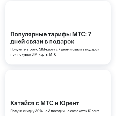
доступ
висы и подписки
к геолокации
МТС
Сертификаты
Premium
безопасности
Подписка
Популярные тарифы МТС: 7
Всё
на гигабайты
интернета,
под
дней связи в подарок
фильмы,
рукой
музыка
Получите вторую SIM‑карту с 7 днями связи в подарок
в Мой МТС
и многое
при покупке SIM‑карты МТС
другое
Посмотрите,
что
Семейная
полезного
группа
есть
в нашем
Скидка
приложении
на тарифы,
общие
КИОН
подписки
Катайся с МТС и Юрент
и услуги,
КИОН
доступ
Музыка
Получи скидку 30% на 3 поездки на самокатах Юрент
к геолокации