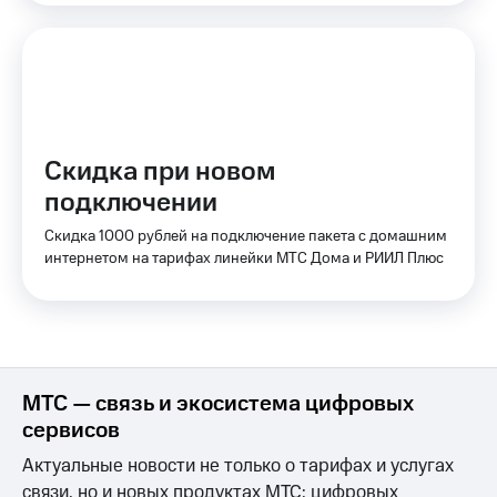
Оплата
по QR-
коду
за границей
тернет-магазин
Смартфоны
Скидка при новом
Наушники
подключении
и
колонки
Скидка 1000 рублей на подключение пакета с домашним
интернетом на тарифах линейки МТС Дома и РИИЛ Плюс
Умные
часы
и
трекеры
Умный
МТС — связь и экосистема цифровых
дом
сервисов
Планшеты
Актуальные новости не только о тарифах и услугах
Акции
связи, но и новых продуктах МТС: цифровых