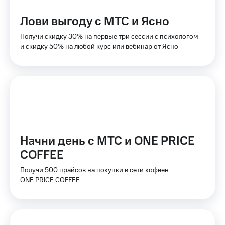
Тарифы
Покупка
Лови выгоду с МТС и Ясно
RED,
полисов
РИИЛ
онлайн
Получи скидку 30% на первые три сессии с психологом
и МТС Супер
и скидку 50% на любой курс или вебинар от Ясно
дешевле
Скидка 30%
при оплате
на связь
с карты
МТС Деньги
С картой
МТС
Обзоры
Деньги
товаров
МТС
Скидки
Накопления
до 40%
Начни день с МТС и ONE PRICE
Откладывайте
на смартфоны
COFFEE
деньги
и получайте
при
Получи 500 прайсов на покупки в сети кофеен
доход 15%
покупке
ONE PRICE COFFEE
со связью
Платежи
МТС
и
переводы