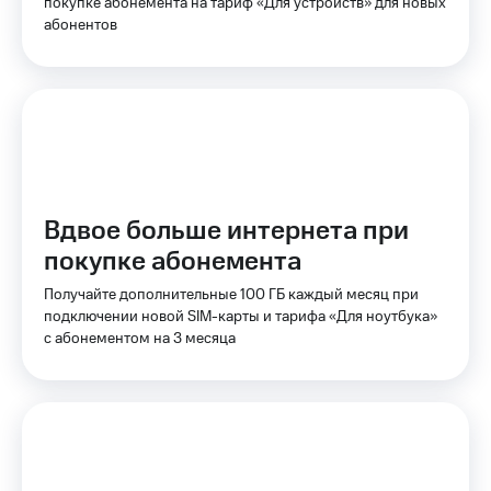
Интернет,
покупке абонемента на тариф «Для устройств» для новых
Выбрать
ТВ и телефон
красивый
абонентов
для дома
номер
Заменить
Услуги
SIM-
карту
Личный
кабинет
Перейти
интернета
на
и
eSIM
Вдвое больше интернета при
ТВ
Личный
покупке абонемента
Для дома
кабинет
Выберите
спутникового
Получайте дополнительные 100 ГБ каждый месяц при
и подключите
ТВ
подключении новой SIM-карты и тарифа «Для ноутбука»
ТВ
Скачать
с выгодным
с абонементом на 3 месяца
приложение
тарифом
Мой
МТС
Акции
Тарифы
Интернет,
ТВ и телефон
Видеонаблюдение
для дома