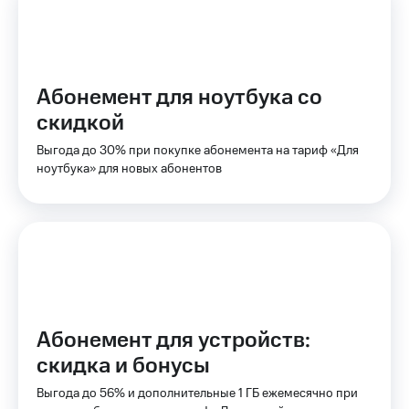
на связь
Роуминг
Тарифы
RED,
Семейная
РИИЛ
Абонемент для ноутбука со
группа
и МТС
скидкой
Супер
Заказать
дешевле
Выгода до 30% при покупке абонемента на тариф «Для
SIM-
при
ноутбука» для новых абонентов
карту
оплате
с карты
Оформить
МТС
eSIM
Деньги
SIM-
Выберите
карта
и подключите
для
ТВ
иностранцев
с выгодным
тарифом
Абонемент для устройств:
Оформить
скидка и бонусы
чистый
Тарифы
номер
Выгода до 56% и дополнительные 1 ГБ ежемесячно при