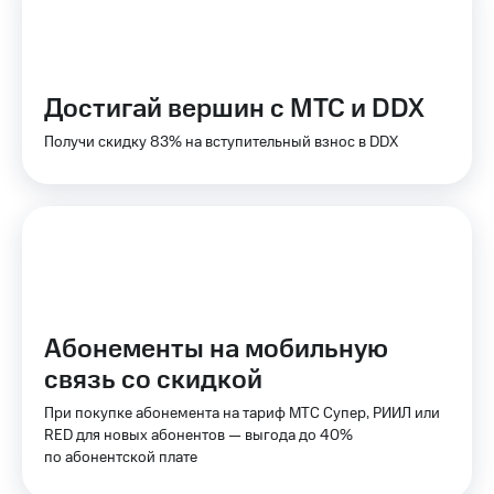
Пополнить
номер
МТС
Настройки
Достигай вершин с МТС и DDX
автоплатежа
Получи скидку 83% на вступительный взнос в DDX
Пополнить
номер
другого
оператора
Оплата
интернета
и
ТВ
Абонементы на мобильную
Переводы
связь со скидкой
с
телефона
При покупке абонемента на тариф МТС Супер, РИИЛ или
на карту
RED для новых абонентов — выгода до 40%
по абонентской плате
МТС Pay