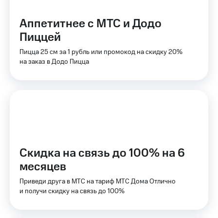
для дома
Аппетитнее с МТС и Додо
Услуги
149 ₽/
мес
Пиццей
Акции
Пицца 25 см за 1 рубль или промокод на скидку 20%
МТС
Домашний
Premium
на заказ в Додо Пицца
интернет
Подписка
Домашнее
на гигабайты
ТВ
интернета,
фильмы,
Спутниковое
музыка
ТВ
и многое
другое
Домашний
Скидка на связь до 100% на 6
телефон
Семейная
группа
месяцев
Перейти
в МТС
Скидка
Приведи друга в МТС на тариф МТС Дома Отлично
со своим
на тарифы,
и получи скидку на связь до 100%
номером
общие
подписки
Поддержка
и услуги,