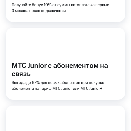
Получайте бонус 10% от суммы автоплатежа первые
КИОН
Скидка 30%
3 месяца после подключения
Музыка
на связь
КИОН
С картой
Строки
МТС
Деньги
Live
МТС
Гудок
Накопления
Мой
МТС Junior с абонементом на
Откладывайте
МТС
деньги
связь
и получайте
Все
доход 15%
Выгода до 67% для новых абонентов при покупке
приложения
абонемента на тариф МТС Junior или МТС Junior+
Акции
Финансы
Инвестиции
Условия
пополнения
Получайте
доход
Скидка
онлайн
30%
на связь
Страхование