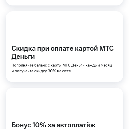
КИОН
Кино,
Строки
музыка,
книги
Live
и не
только
Гудок
Безопасность
Мой
Скидка при оплате картой МТС
МТС
Финансы
Деньги
Все
Детям
приложения
и родителям
Пополняйте баланс с карты МТС Деньги каждый месяц
и получайте скидку 30% на связь
Инвестиции
Здоровье
и фитнес
Получайте
доход
Приложения
онлайн
от МТС
Страхование
Акции
Покупка
Приложения
полисов
Бонус 10% за автоплатёж
КИОН
онлайн