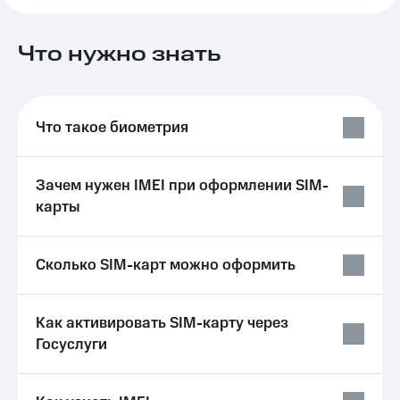
на связь
Роуминг
Что нужно знать
Тарифы
RED,
Семейная
РИИЛ
группа
и МТС
Супер
Что такое биометрия
Заказать
дешевле
SIM-
при
карту
оплате
Зачем нужен IMEI при оформлении SIM-
с карты
Оформить
МТС
карты
eSIM
Деньги
SIM-
Выберите
Сколько SIM-карт можно оформить
карта
и подключите
для
ТВ
иностранцев
с выгодным
тарифом
Как активировать SIM-карту через
Оформить
Госуслуги
чистый
Тарифы
номер
Интернет,