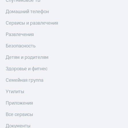
Спутниковое ТВ
МТС
КИОН
Деньги
Строки
Домашний телефон
МТС
Накопления
Live
Сервисы и развлечения
Откладывайте
Гудок
Развлечения
деньги
и получайте
Мой
Безопасность
доход 15%
МТС
Акции
Детям и родителям
Условия
Все
пополнения
приложения
Здоровье и фитнес
Финансы
Скидка
Инвестиции
Семейная группа
30%
на связь
Получайте
Утилиты
доход
онлайн
Тарифы
Приложения
Страхование
RED,
РИИЛ
Все сервисы
Покупка
и МТС Супер
полисов
дешевле
онлайн
при оплате
Документы