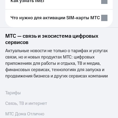
Как узнать IMEI
Выбрать
ТВ и телефон
красивый
для дома
номер
Услуги
Что нужно для активации SIM-карты МТС
Заменить
SIM-
Личный
карту
кабинет
МТС — связь и экосистема цифровых
интернета
Перейти
и
сервисов
на
ТВ
Актуальные новости не только о тарифах и услугах
eSIM
Личный
кабинет
связи, но и новых продуктах МТС: цифровых
Для дома
спутникового
приложениях для работы и отдыха, ТВ и медиа,
Выберите
ТВ
финансовых сервисах, технологиях для запуска и
и подключите
Скачать
продвижения бизнеса и других сервисах компании
ТВ
приложение
с выгодным
Мой
тарифом
МТС
Акции
Тарифы
Тарифы
Интернет,
Связь, ТВ и интернет
ТВ и телефон
Видеонаблюдение
для дома
для дома
МТС Дома Отлично