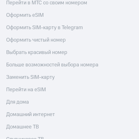
Live
Перейти в МТС со своим номером
и не
только
Гудок
Оформить eSIM
Безопасность
Мой
Оформить SIM-карту в Telegram
МТС
Финансы
Оформить чистый номер
Все
Детям
приложения
и родителям
Выбрать красивый номер
Инвестиции
Здоровье
Больше возможностей выбора номера
и фитнес
Получайте
Заменить SIM-карту
доход
Приложения
онлайн
от МТС
Перейти на eSIM
Страхование
Акции
Для дома
Покупка
полисов
Приложения
онлайн
Домашний интернет
КИОН
Скидка 30%
на связь
Домашнее ТВ
КИОН
Музыка
С картой