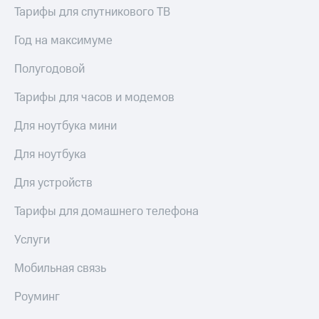
висы и подписки
Сертификаты
Тарифы для спутникового ТВ
МТС
безопасности
Premium
Год на максимуме
Всё
Подписка
под
Полугодовой
на гигабайты
рукой
интернета,
в Мой МТС
фильмы,
Тарифы для часов и модемов
музыка
Посмотрите,
и многое
Для ноутбука мини
что
другое
полезного
Семейная
Для ноутбука
есть
группа
в нашем
Для устройств
приложении
Скидка
на тарифы,
Тарифы для домашнего телефона
КИОН
общие
подписки
Услуги
КИОН
и услуги,
Музыка
доступ
Мобильная связь
к геолокации
КИОН
Кино,
Строки
Роуминг
музыка,
книги