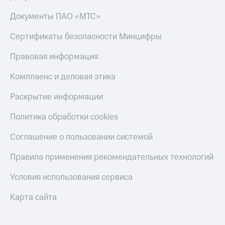
Скидка 30%
с карты
на связь
МТС Деньги
Документы ПАО «МТС»
С картой
Обзоры
Сертификаты безопасности Минцифры
МТС
товаров
Деньги
Правовая информация
МТС
Скидки
Накопления
до 40%
Комплаенс и деловая этика
на смартфоны
Откладывайте
Раскрытие информации
деньги
при
и получайте
покупке
Политика обработки cookies
доход 15%
со связью
Платежи
МТС
Соглашение о пользовании системой
и
переводы
Правила применения рекомендательных технологий
Пополнить
номер
Условия использования сервиса
МТС
Карта сайта
Настройки
автоплатежа