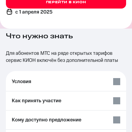
ПЕРЕЙТИ В КИОН
на связь
c 1 апреля 2025
Роуминг
Тарифы
RED,
Семейная
РИИЛ
группа
и МТС
Что нужно знать
Супер
Заказать
дешевле
SIM-
при
Для абонентов МТС на ряде открытых тарифов
карту
оплате
сервис КИОН включён без дополнительной платы
с карты
Оформить
МТС
eSIM
Деньги
Условия
SIM-
Выберите
карта
и подключите
для
ТВ
иностранцев
с выгодным
Как принять участие
тарифом
Оформить
чистый
Тарифы
Кому доступно предложение
номер
Интернет,