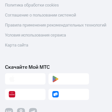
Пополнить
Политика обработки cookies
номер
другого
Соглашение о пользовании системой
оператора
Правила применения рекомендательных технологий
Оплата
интернета
Условия использования сервиса
и
ТВ
Карта сайта
Переводы
с
телефона
на карту
Скачайте Мой МТС
МТС Pay
Оплата
по QR-
коду
за границей
тернет-магазин