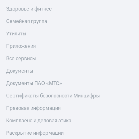
Скидка 30%
с карты
Здоровье и фитнес
на связь
МТС Деньги
С картой
Обзоры
Семейная группа
МТС
товаров
Деньги
Утилиты
МТС
Скидки
Накопления
до 40%
Приложения
на смартфоны
Откладывайте
Все сервисы
деньги
при
и получайте
покупке
Документы
доход 15%
со связью
Платежи
МТС
Документы ПАО «МТС»
и
переводы
Сертификаты безопасности Минцифры
Пополнить
Правовая информация
номер
МТС
Комплаенс и деловая этика
Настройки
автоплатежа
Раскрытие информации