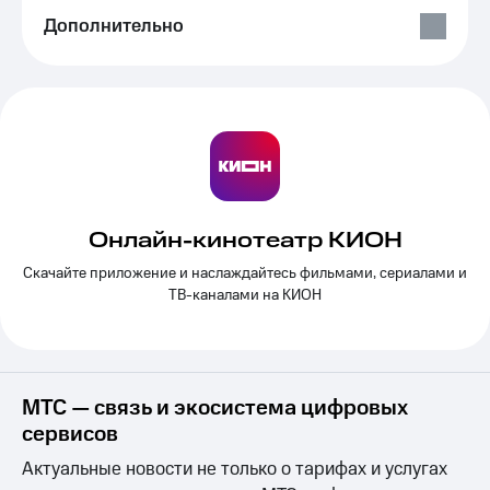
Выбрать
ТВ и телефон
Дополнительно
красивый
для дома
номер
Услуги
Заменить
SIM-
Личный
карту
кабинет
интернета
Перейти
и
на
ТВ
eSIM
Личный
кабинет
Онлайн-кинотеатр КИОН
Для дома
спутникового
Скачайте приложение и наслаждайтесь фильмами, сериалами и
Выберите
ТВ
и подключите
ТВ-каналами на КИОН
Скачать
ТВ
приложение
с выгодным
Мой
тарифом
МТС
Акции
Тарифы
МТС — связь и экосистема цифровых
Интернет,
сервисов
ТВ и телефон
Видеонаблюдение
для дома
для дома
Актуальные новости не только о тарифах и услугах