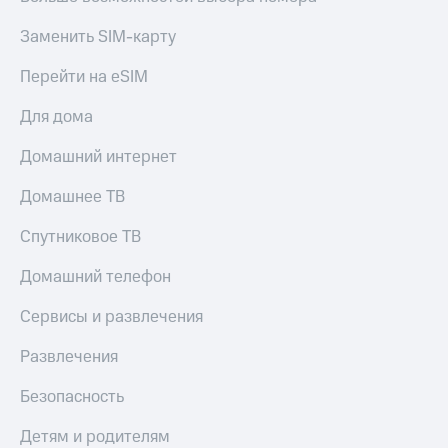
МТС
КИОН
Деньги
Заменить SIM-карту
Строки
МТС
Накопления
Перейти на eSIM
Live
Откладывайте
Гудок
Для дома
деньги
и получайте
Мой
Домашний интернет
доход 15%
МТС
Акции
Домашнее ТВ
Условия
Все
пополнения
приложения
Спутниковое ТВ
Финансы
Скидка
Инвестиции
Домашний телефон
30%
на связь
Получайте
Сервисы и развлечения
доход
онлайн
Тарифы
Развлечения
Страхование
RED,
РИИЛ
Безопасность
Покупка
и МТС Супер
полисов
дешевле
Детям и родителям
онлайн
при оплате