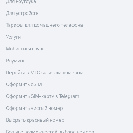
Для ноутбука
Live
и не
только
Гудок
Для устройств
Безопасность
Мой
Тарифы для домашнего телефона
МТС
Финансы
Услуги
Все
Детям
приложения
и родителям
Мобильная связь
Инвестиции
Здоровье
Роуминг
и фитнес
Получайте
Перейти в МТС со своим номером
доход
Приложения
онлайн
от МТС
Оформить eSIM
Страхование
Акции
Оформить SIM-карту в Telegram
Покупка
полисов
Приложения
Оформить чистый номер
онлайн
КИОН
Скидка 30%
Выбрать красивый номер
на связь
КИОН
Музыка
С картой
Больше возможностей выбора номера