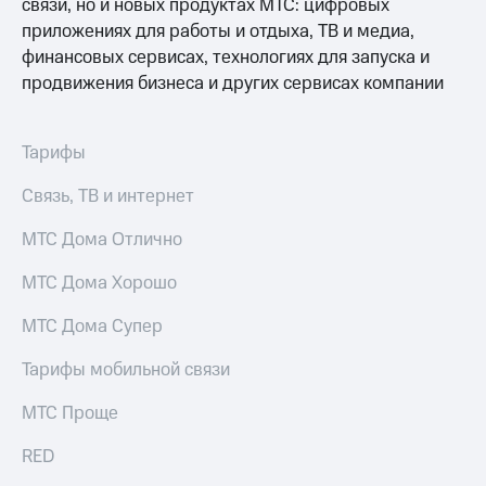
связи, но и новых продуктах МТС: цифровых
Услуги
149 ₽/
приложениях для работы и отдыха, ТВ и медиа,
мес
Акции
финансовых сервисах, технологиях для запуска и
МТС
продвижения бизнеса и других сервисах компании
Домашний
Premium
интернет
Подписка
Тарифы
Домашнее
на гигабайты
ТВ
интернета,
Связь, ТВ и интернет
фильмы,
Спутниковое
музыка
МТС Дома Отлично
ТВ
и многое
другое
Домашний
МТС Дома Хорошо
Семейная
телефон
группа
МТС Дома Супер
Перейти
Скидка
в МТС
Тарифы мобильной связи
на тарифы,
со своим
общие
номером
подписки
МТС Проще
и услуги,
Поддержка
доступ
RED
к геолокации