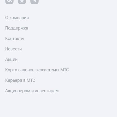
Смартфоны
Наушники
и
О компании
колонки
Поддержка
Умные
часы
Контакты
и
трекеры
Новости
Умный
Акции
дом
Карта салонов экосистемы МТС
Планшеты
Карьера в МТС
Акции
и
Акционерам и инвесторам
скидки
Все
товары