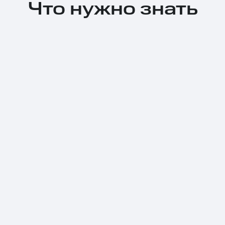
Что нужно знать
Тарифы RED, РИИЛ и МТС Супер дешев
Обзоры товаров
Скидки до 40%
на смартфоны
при покупке со связью МТС