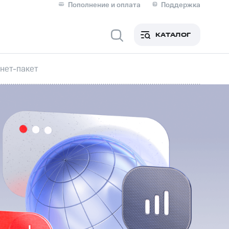
Пополнение и оплата
Поддержка
Скидка 30% на связь
Личные кабинеты
КАТАЛОГ
Мобильная связь
нет-пакет
IM-карта для иностранцев
M
Для дома
ерейти в МТС со своим
ой МТС
Сервисы и подписки
фитнес
Приложения от МТС