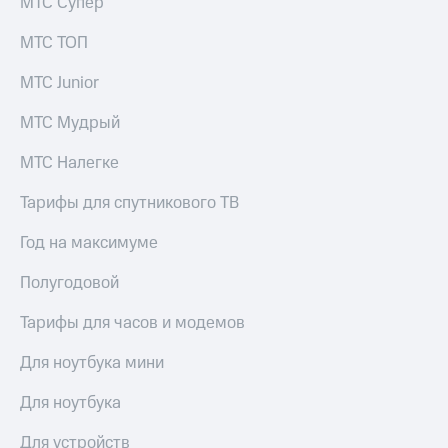
МТС Супер
КИОН
Кино,
Строки
музыка,
МТС ТОП
книги
Live
и не
МТС Junior
только
Гудок
МТС Мудрый
Безопасность
Мой
МТС Налегке
МТС
Финансы
Тарифы для спутникового ТВ
Все
Детям
приложения
и родителям
Год на максимуме
Инвестиции
Здоровье
Полугодовой
и фитнес
Получайте
доход
Тарифы для часов и модемов
Приложения
онлайн
от МТС
Для ноутбука мини
Страхование
Акции
Для ноутбука
Покупка
Приложения
полисов
КИОН
Для устройств
онлайн