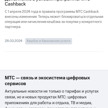
для дома
Cashback
Услуги
C
1 апреля 2024 года в правила программы МТС Cashback
149 ₽/
внесены изменения. Теперь может блокироваться отдельная
мес
Акции
операция или начисления кешбэка за покупки у конкретного
МТС
партнера.
Домашний
Premium
интернет
Подписка
28.03.2024
Кешбэк и банковские услуги
Домашнее
на гигабайты
ТВ
интернета,
фильмы,
Спутниковое
музыка
ТВ
и многое
другое
Домашний
телефон
Семейная
МТС — связь и экосистема цифровых
группа
сервисов
Перейти
в МТС
Скидка
Актуальные новости не только о тарифах и услугах
со своим
на тарифы,
связи, но и новых продуктах МТС: цифровых
номером
общие
приложениях для работы и отдыха, ТВ и медиа,
подписки
Поддержка
и услуги,