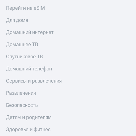
Тарифы
Перейти на eSIM
Покупка
RED,
полисов
РИИЛ
Для дома
онлайн
и МТС Супер
дешевле
Домашний интернет
Скидка 30%
при оплате
на связь
с карты
Домашнее ТВ
МТС Деньги
С картой
МТС
Спутниковое ТВ
Обзоры
Деньги
товаров
Домашний телефон
МТС
Скидки
Накопления
Сервисы и развлечения
до 40%
Откладывайте
на смартфоны
Развлечения
деньги
и получайте
при
Безопасность
доход 15%
покупке
со связью
Платежи
Детям и родителям
МТС
и
переводы
Здоровье и фитнес