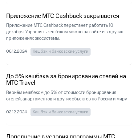
Интернет,
Выбрать
ТВ и телефон
красивый
для дома
номер
Приложение МТС Cashback закрывается
Заменить
Приложение МТС Cashback перестанет работать 10
Услуги
SIM-
декабря. Управлять кешбэком можно на сайте и в других
карту
приложениях экосистемы.
Личный
кабинет
Перейти
06.12.2024
Кешбэк и банковские услуги
интернета
на
и
eSIM
ТВ
Личный
Для дома
До 5% кешбэка за бронирование отелей на
кабинет
Выберите
МТС Travel
спутникового
и подключите
ТВ
ТВ
Вернём кешбэком до 5% от стоимости бронирования
Скачать
с выгодным
отелей, апартаментов и других объектов по России и миру
приложение
тарифом
Мой
МТС
02.12.2024
Кешбэк и банковские услуги
Акции
Тарифы
Интернет,
ТВ и телефон
Видеонаблюдение
для дома
Дополнение в условия программы МТС