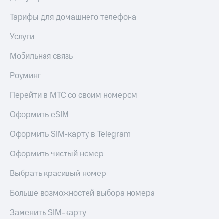
КИОН
Тарифы для домашнего телефона
Скидка 30%
Музыка
на связь
Услуги
КИОН
С картой
Строки
МТС
Мобильная связь
Деньги
Live
Роуминг
МТС
Гудок
Накопления
Перейти в МТС со своим номером
Мой
Откладывайте
Оформить eSIM
МТС
деньги
и получайте
Оформить SIM-карту в Telegram
Все
доход 15%
приложения
Акции
Оформить чистый номер
Финансы
Инвестиции
Условия
пополнения
Выбрать красивый номер
Получайте
доход
Скидка
Больше возможностей выбора номера
онлайн
30%
на связь
Заменить SIM-карту
Страхование