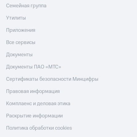
Пополнить
Семейная группа
номер
МТС
Утилиты
Настройки
Приложения
автоплатежа
Все сервисы
Пополнить
номер
Документы
другого
оператора
Документы ПАО «МТС»
Оплата
Сертификаты безопасности Минцифры
интернета
и
Правовая информация
ТВ
Переводы
Комплаенс и деловая этика
с
телефона
Раскрытие информации
на карту
Политика обработки cookies
МТС Pay