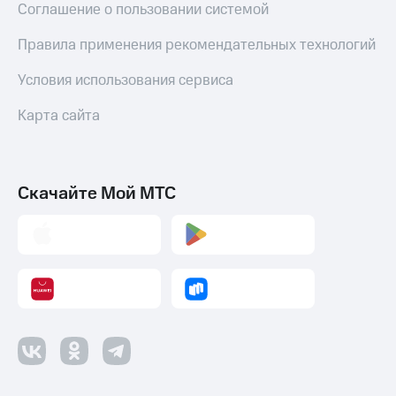
Соглашение о пользовании системой
Оплата
по QR-
Правила применения рекомендательных технологий
коду
за границей
Условия использования сервиса
тернет-магазин
Карта сайта
Смартфоны
Наушники
и
колонки
Скачайте Мой МТС
Умные
часы
и
трекеры
Умный
дом
Планшеты
Акции