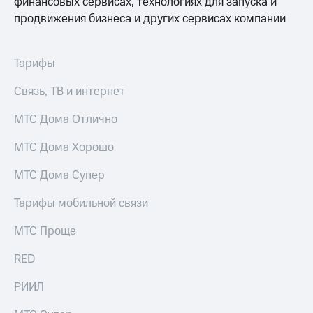
финансовых сервисах, технологиях для запуска и
доступ
продвижения бизнеса и других сервисах компании
висы и подписки
к геолокации
МТС
Сертификаты
Premium
Тарифы
безопасности
Подписка
Всё
Связь, ТВ и интернет
на гигабайты
интернета,
под
фильмы,
МТС Дома Отлично
рукой
музыка
в Мой МТС
и многое
МТС Дома Хорошо
другое
Посмотрите,
МТС Дома Супер
что
Семейная
полезного
группа
Тарифы мобильной связи
есть
в нашем
Скидка
приложении
МТС Проще
на тарифы,
общие
КИОН
RED
подписки
и услуги,
КИОН
РИИЛ
доступ
Музыка
к геолокации