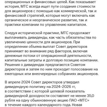
операционных и финансовых целей. Как показывает
история, МТС всегда ищет пути создания стоимости
Достижения
для акционеров с помощью как коммерческой, так и
финансовой стратегий, которые могут включать как
Интервью
органическое и неорганическое развитие, так и
практики компании по управлению капиталом.
Финансовая
отчетность
Следуя исторической практике, МТС продолжает
выплачивать дивиденды, как часть обязательства по
Контакты
увеличению ценности для акционеров. При
определении объема выплат Совет директоров
Новости
принимает во внимание ряд факторов, включая
в
денежные потоки от операционной деятельности,
регионе
капитальные затраты и долговую позицию компании.
Решения о дивидендах предлагаются Советом
м и акционерам
директоров и затем по ним проходит голосование на
Корпоративное
ежегодных или внеочередных собраниях акционеров.
управление
В апреле 2024 Совет директоров утвердил
Корпоративный
дивидендную политику на 2024-2026 гг,
секретарь
в соответствии с которой целевой показатель
Раскрытие
дивидендной доходности составляет не менее 35,0
информации
рубля на одну обыкновенную акцию ПАО «МТС»
Информация
в течение каждого календарного года. Новая