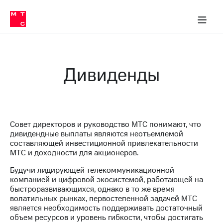
О
сторам и акционерам
Комплаенс и деловая этика
Устойчивое развитие
Медиа-центр
О МТС
О МТС
На главную
компании
О
компании
Стратегия
Стратегия
Карьера
Дивиденды
в МТС
Карьера
в МТС
Пресс-
релизы
История
компании
МТС
Совет директоров и руководство МТС понимают, что
о технологиях
Правовая
дивидендные выплаты являются неотъемлемой
информация
составляющей инвестиционной привлекательности
МТС и доходности для акционеров.
Контакты
Будучи лидирующей телекоммуникационной
Медиа-центр
компанией и цифровой экосистемой, работающей на
Пресс-
быстроразвивающихся, однако в то же время
релизы
волатильных рынках, первостепенной задачей МТС
является необходимость поддерживать достаточный
МТС
объем ресурсов и уровень гибкости, чтобы достигать
о технологиях