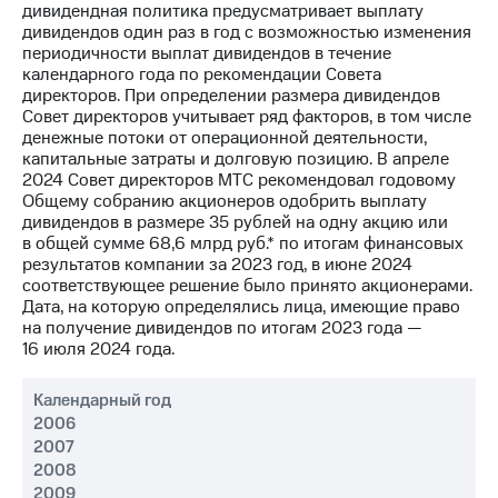
акционерам
дивидендная политика предусматривает выплату
Документы
дивидендов один раз в год с возможностью изменения
ПАО
периодичности выплат дивидендов в течение
"МТС"
календарного года по рекомендации Совета
Собрания
директоров. При определении размера дивидендов
акционеров
Совет директоров учитывает ряд факторов, в том числе
Личный
денежные потоки от операционной деятельности,
кабинет
капитальные затраты и долговую позицию. В апреле
акционера
2024 Совет директоров МТС рекомендовал годовому
Акционерный
Общему собранию акционеров одобрить выплату
капитал
дивидендов в размере 35 рублей на одну акцию или
Контроль
в общей сумме 68,6 млрд руб.* по итогам финансовых
и
результатов компании за 2023 год, в июне 2024
аудит
соответствующее решение было принято акционерами.
Рынок
Дата, на которую определялись лица, имеющие право
акций
на получение дивидендов по итогам 2023 года —
16 июля 2024 года.
Описание
Программа
Календарный год
приобретения
2006
Порядок
2007
выкупа
акций
2008
Дивиденды
2009