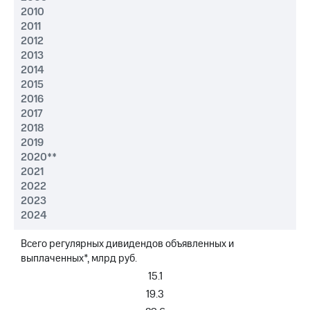
Рынок
2010
облигаций
2011
2012
Описание
2013
Еврооблигации-2023
2014
Уведомление
2015
о
2016
погашении
именных
2017
облигаций
2018
Другое
2019
2020**
Регистратор
2021
Реквизиты
2022
Контакты
2023
йчивое развитие
2024
и деловая этика
На главную
Всего регулярных дивидендов объявленных и
выплаченных*, млрд руб.
15.1
19.3