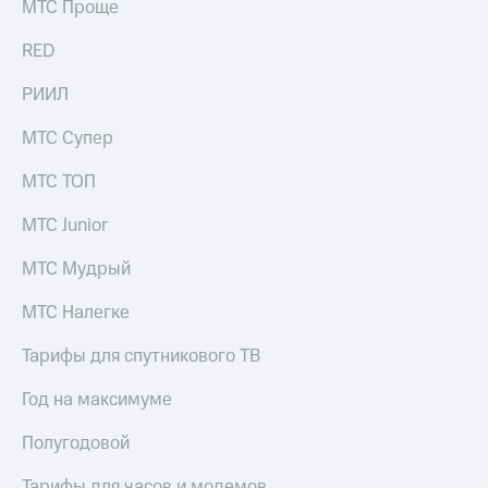
МТС Проще
RED
РИИЛ
МТС Супер
МТС ТОП
МТС Junior
МТС Мудрый
МТС Налегке
Тарифы для спутникового ТВ
Год на максимуме
Полугодовой
Тарифы для часов и модемов