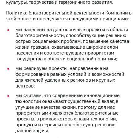
культуры, творчества и гармоничного развития.
Достижения
Политика благотворительной деятельности Компании в
этой области определяется следующими принципами:
Интервью
мы нацелены на долгосрочные проекты в области
Финансовая
благотворительности, способствующие решению
отчетность
острых социальных проблем, повышение качества
жизни граждан, охватывающие широкие слои
Контакты
населения и соответствующие приоритетам
государства в области социальной политики;
Новости
мы реализуем проекты, направленные на
в
формирование равных условий и возможностей
регионе
для жителей удаленных регионов и крупных
центров;
м и акционерам
Корпоративное
мы считаем, что современные инновационные
управление
технологии оказывают существенный вклад в
улучшение качества жизни, поэтому для нас
Корпоративный
приоритетными являются благотворительные
секретарь
проекты, в рамках которых наши технологии,
Раскрытие
продукты и сервисы способствуют решению
информации
данной задачи;
Информация