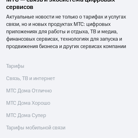
Рынок
сервисов
облигаций
Актуальные новости не только о тарифах и услугах
Описание
связи, но и новых продуктах МТС: цифровых
Еврооблигации-2023
приложениях для работы и отдыха, ТВ и медиа,
Уведомление
финансовых сервисах, технологиях для запуска и
о
погашении
продвижения бизнеса и других сервисах компании
именных
облигаций
Другое
Тарифы
Регистратор
Связь, ТВ и интернет
Реквизиты
Контакты
МТС Дома Отлично
йчивое развитие
и деловая этика
МТС Дома Хорошо
На главную
МТС Дома Супер
Тарифы мобильной связи