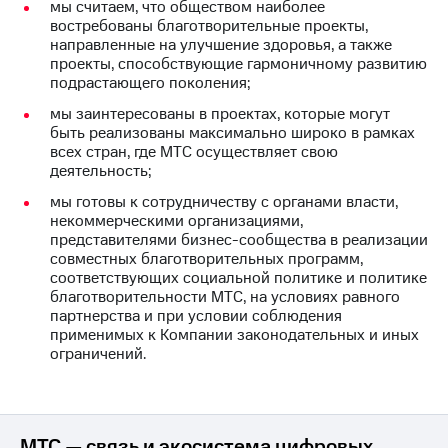
акционерам
мы считаем, что обществом наиболее
Документы
востребованы благотворительные проекты,
ПАО
направленные на улучшение здоровья, а также
"МТС"
проекты, способствующие гармоничному развитию
Собрания
подрастающего поколения;
акционеров
мы заинтересованы в проектах, которые могут
Личный
быть реализованы максимально широко в рамках
кабинет
всех стран, где МТС осуществляет свою
акционера
деятельность;
Акционерный
капитал
мы готовы к сотрудничеству с органами власти,
Контроль
некоммерческими организациями,
и
представителями бизнес-сообщества в реализации
аудит
совместных благотворительных программ,
Рынок
соответствующих социальной политике и политике
акций
благотворительности МТС, на условиях равного
партнерства и при условии соблюдения
Описание
применимых к Компании законодательных и иных
Программа
ограничений.
приобретения
Порядок
выкупа
акций
Дивиденды
МТС — связь и экосистема цифровых