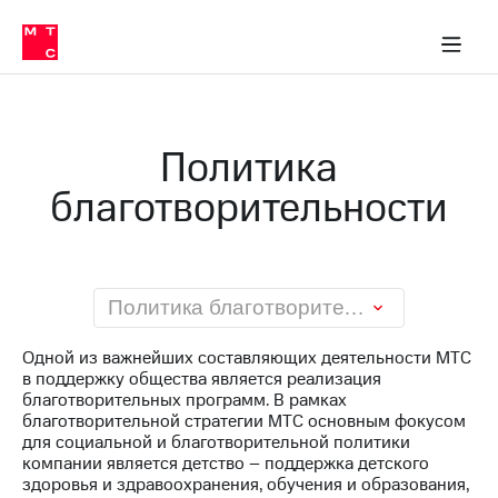
О
сторам и акционерам
Комплаенс и деловая этика
Устойчивое развитие
Медиа-центр
О МТС
О МТС
На главную
компании
О
компании
Стратегия
Стратегия
Карьера
Политика
в МТС
Карьера
в МТС
благотворительности
Пресс-
релизы
История
компании
МТС
о технологиях
Правовая
информация
Политика благотворительности
Контакты
Одной из важнейших составляющих деятельности МТС
в поддержку общества является реализация
Медиа-центр
благотворительных программ. В рамках
Пресс-
благотворительной стратегии МТС основным фокусом
релизы
для социальной и благотворительной политики
компании является детство – поддержка детского
МТС
здоровья и здравоохранения, обучения и образования,
о технологиях