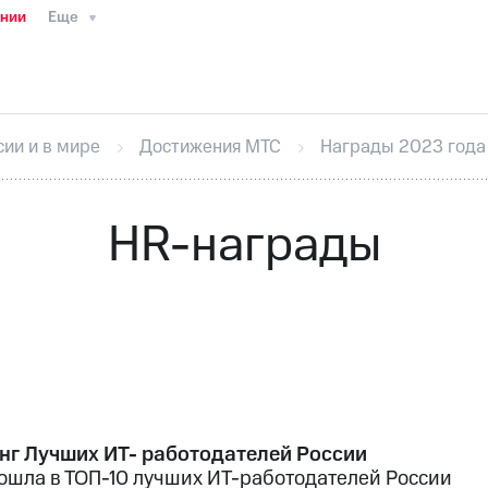
ании
Еще
ТС
Пресс-релизы
МТС о технологиях
ТС
История компании
Правовая информация
Конта
стижения
Интервью
Финансовая отчетность
Конта
сии и в мире
Достижения МТС
Награды 2023 года
тивный секретарь
Раскрытие информации
Информа
ный кабинет акционера
Акционерный капитал
Конт
Порядок выкупа акций
Дивиденды
Рынок облигаци
HR-награды
 погашении именных облигаций
Другое
Регистрато
нг Лучших ИТ- работодателей России
ошла в ТОП-10 лучших ИТ-работодателей России