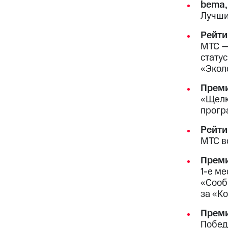
bema,
Лучши
Рейти
МТС —
стату
«Экол
Прем
«Щелк
прогр
Рейти
МТС в
Преми
1-е м
«Сооб
за «К
Преми
Побед