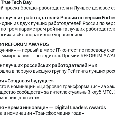
 True Tech Day
й проект бренда-работодателя и Лучшее деловое с
нг лучших работодателей России по версии Forbe
 один из двух лучших работодателей России по вер
с по трем параметрам рейтинга лучших работодателе
огия» и «Корпоративное управление».
ия REFORUM AWARDS
унчик» — первый в мире IT-контест по переводу ска
аммирования — победитель Премии REFORUM AWA
нг лучших российских работодателей РБК
ошла в первую высшую группу Рейтинга лучших рос
я «Создавая будущее»
есто в номинации «Цифровая трансформация» за хакат
щество сообществ» за интеллектуальный клуб МТС, 
омпанию для всех»
я «Время инноавци» — Digital Leaders Awards
а в номинации «Трансформация года»