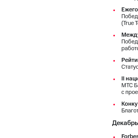
Ежего
Побед
(True 
Межд
Побед
работо
Рейти
Статус
II на
МТС Б
с про
Конку
Благо
Декабрь
Forbe