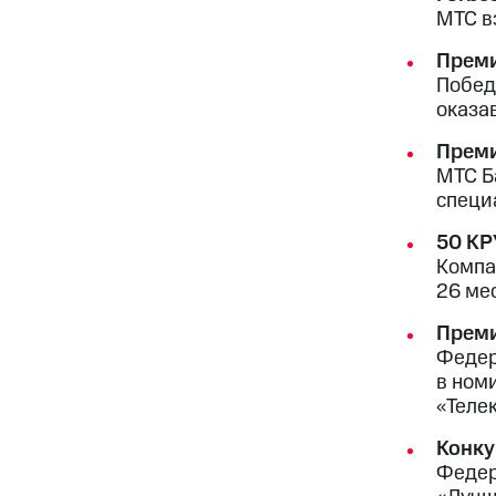
МТС в
Преми
Побед
оказа
Преми
МТС Б
специ
50 К
Компа
26 ме
Преми
Федер
в ном
«Теле
Конку
Федер