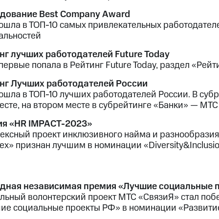
дование Best Company Award
ошла в ТОП-10 самых привлекательных работодателе
альностей
нг лучших работодателей Future Today
первые попала в Рейтинг Future Today, раздел «Рей
нг Лучших работодателей России
ошла в ТОП-10 лучших работодателей России. В суб
месте, на втором месте в субрейтинге «Банки» — МТС
я «HR IMPACT-2023»
ексный проект инклюзивного найма и разнообразия
ех» признан лучшим в номинации «Diversity&Inclusio
дная независимая премия «Лучшие социальные 
льный волонтерский проект МТС «СвязиЯ» стал поб
ие социальные проекты РФ» в номинации «Развитие