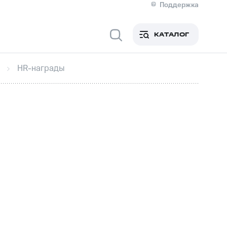
Поддержка
О МТС
кты
КАТАЛОГ
Медиа-центр
кты
Новости в регионе
Инвесторам и акционерам
HR-награды
ция акционерам
Документы
роль и аудит
Рынок акций
й
Описание
р
Реквизиты
Контакты
Устойчивое развитие
Комплаенс и деловая этика
На главную